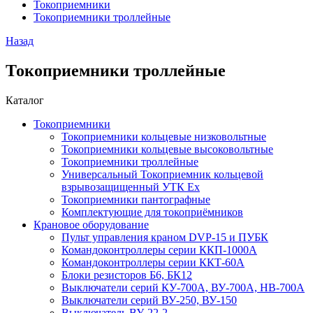
Токоприемники
Токоприемники троллейные
Назад
Токоприемники троллейные
Каталог
Токоприемники
Токоприемники кольцевые низковольтные
Токоприемники кольцевые высоковольтные
Токоприемники троллейные
Универсальный Токоприемник кольцевой
взрывозащищенный УТК Ех
Токоприемники пантографные
Комплектующие для токоприёмников
Крановое оборудование
Пульт управления краном DVP-15 и ПУБК
Командоконтроллеры серии ККП-1000А
Командоконтроллеры серии ККТ-60А
Блоки резисторов Б6, БК12
Выключатели серий КУ-700А, ВУ-700А, НВ-700А
Выключатели серий ВУ-250, ВУ-150
Выключатель ВУ-22-2